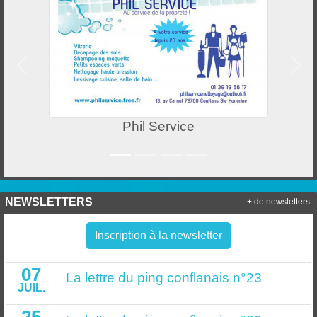
Précedent
Suiv
Phil Service
NEWSLETTERS
+ de newsletters
Inscription à la newsletter
07
La lettre du ping conflanais n°23
JUIL.