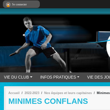
Panneau de gestion des cookies
Se connecter
VIE DU CLUB
INFOS PRATIQUES
VIE DES J
Accueil
2022-2023
Nos équipes et leurs capitaines
Minimes
MINIMES CONFLANS