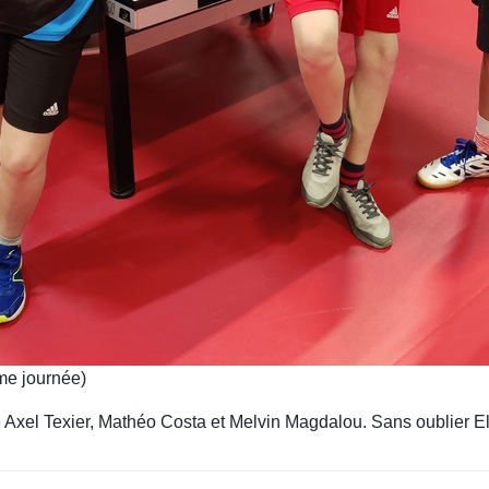
me journée)
 Axel Texier, Mathéo Costa et Melvin Magdalou. Sans oublier Ell