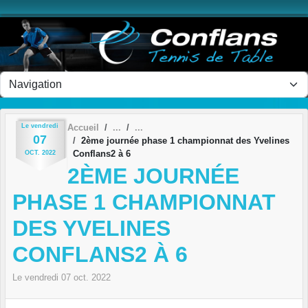
Panneau de gestion des cookies
Le
vendredi
Accueil
07
2ème journée phase 1 championnat des Yvelines
Conflans2 à 6
OCT.
2022
2ÈME JOURNÉE
PHASE 1 CHAMPIONNAT
DES YVELINES
CONFLANS2 À 6
Le
vendredi
07
oct.
2022