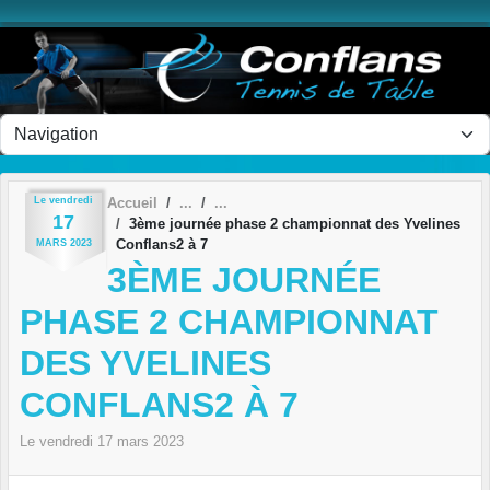
Panneau de gestion des cookies
Le
vendredi
Accueil
17
3ème journée phase 2 championnat des Yvelines
Conflans2 à 7
MARS
2023
3ÈME JOURNÉE
PHASE 2 CHAMPIONNAT
DES YVELINES
CONFLANS2 À 7
Le
vendredi
17
mars
2023