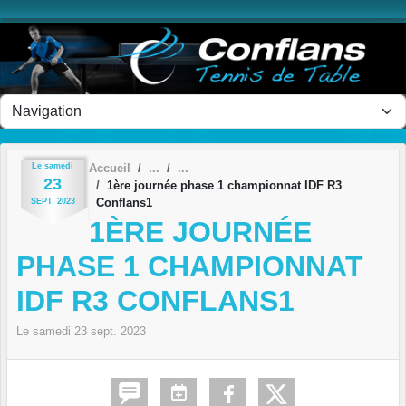
Panneau de gestion des cookies
Le
samedi
Accueil
23
1ère journée phase 1 championnat IDF R3
Conflans1
SEPT.
2023
1ÈRE JOURNÉE
PHASE 1 CHAMPIONNAT
IDF R3 CONFLANS1
Le
samedi
23
sept.
2023