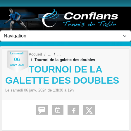
Panneau de gestion des cookies
Le
samedi
Accueil
06
Tournoi de la galette des doubles
JANV.
2024
TOURNOI DE LA
GALETTE DES DOUBLES
Le
samedi
06
janv.
2024
de 13h30 à 19h