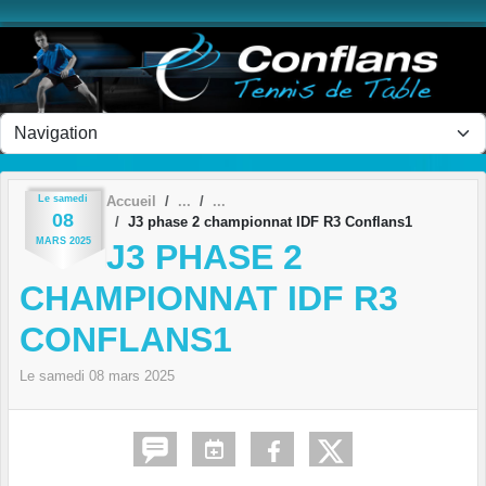
Panneau de gestion des cookies
Le
samedi
Accueil
08
J3 phase 2 championnat IDF R3 Conflans1
MARS
2025
J3 PHASE 2
CHAMPIONNAT IDF R3
CONFLANS1
Le
samedi
08
mars
2025