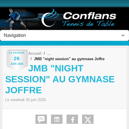
Panneau de gestion des cookies
Le
vendredi
Accueil
26
JMB "night session" au gymnase Joffre
JUIN
2026
JMB "NIGHT
SESSION" AU GYMNASE
JOFFRE
Le
vendredi
26
juin
2026