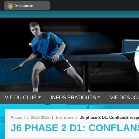
Panneau de gestion des cookies
Se connecter
VIE DU CLUB
INFOS PRATIQUES
VIE DES J
Accueil
2025-2026
Les news
J6 phase 2 D1: Conflans2 respi
J6 PHASE 2 D1: CONFLAN