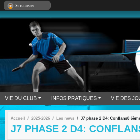
Panneau de gestion des cookies
Se connecter
VIE DU CLUB
INFOS PRATIQUES
VIE DES J
Accueil
2025-2026
Les news
J7 phase 2 D4: Conflans8 6èm
J7 PHASE 2 D4: CONFLAN